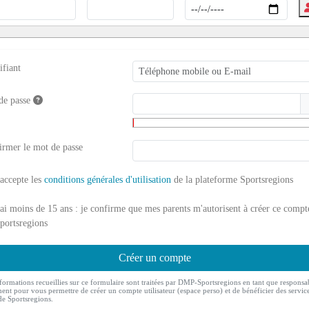
ifiant
de passe
irmer le mot de passe
'accepte les
conditions générales d'utilisation
de la plateforme Sportsregions
'ai moins de 15 ans : je confirme que mes parents m'autorisent à créer ce compt
portsregions
Créer un compte
formations recueillies sur ce formulaire sont traitées par DMP-Sportsregions en tant que responsa
ment pour vous permettre de créer un compte utilisateur (espace perso) et de bénéficier des servic
de Sportsregions.