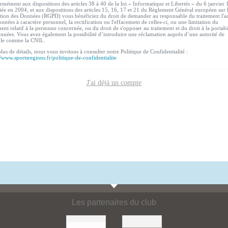
mément aux dispositions des articles 38 à 40 de la loi « Informatique et Libertés » du 6 janvier
ée en 2004, et aux dispositions des articles 15, 16, 17 et 21 du Règlement Général européen sur 
tion des Données (RGPD) vous bénéficiez du droit de demander au responsable du traitement l'a
nnées à caractère personnel, la rectification ou l'effacement de celles-ci, ou une limitation du
ment relatif à la personne concernée, ou du droit de s'opposer au traitement et du droit à la portabi
nnées. Vous avez également la possibilité d’introduire une réclamation auprès d’une autorité de
ôle comme la CNIL.
lus de détails, nous vous invitons à consulter notre Politique de Confidentialité :
//www.sportsregions.fr/politique-de-confidentialite
J'ai déjà un compte
Les partenaires du club