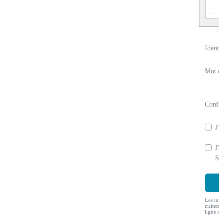
Ident
Mot 
Conf
J
J
S
Les in
traite
ligne 