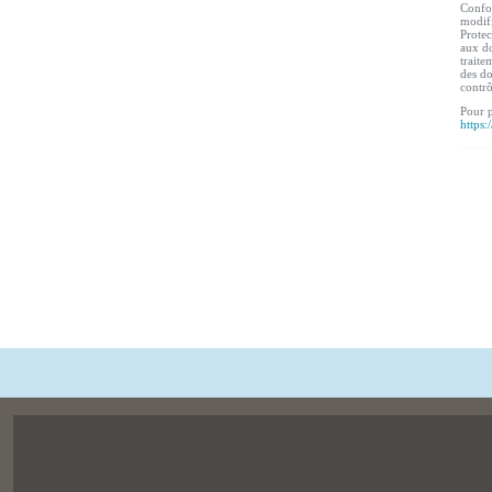
Confor
modifi
Protec
aux do
traite
des do
contr
Pour p
https: